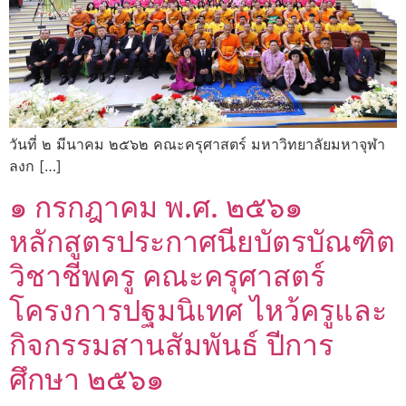
วันที่ ๒ มีนาคม ๒๕๖๒ คณะครุศาสตร์ มหาวิทยาลัยมหาจุฬา
ลงก […]
๑ กรกฎาคม พ.ศ. ๒๕๖๑
หลักสูตรประกาศนียบัตรบัณฑิต
วิชาชีพครู คณะครุศาสตร์
โครงการปฐมนิเทศ ไหว้ครูและ
กิจกรรมสานสัมพันธ์ ปีการ
ศึกษา ๒๕๖๑