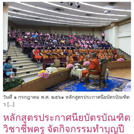
วันที่ ๑ กรกฎาคม พ.ศ. ๒๕๖๑ หลักสูตรประกาศนียบัตรบัณฑิต
ว […]
หลักสูตรประกาศนียบัตรบัณฑิต
วิชาชีพครู จัดกิจกรรมทำบุญปี