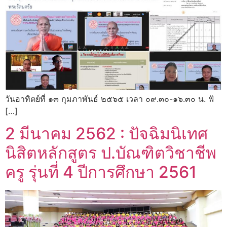
วันอาทิตย์ที่ ๑๓ กุมภาพันธ์ ๒๕๖๕ เวลา ๐๙.๓๐-๑๖.๓๐ น. ฟั
[…]
2 มีนาคม 2562 : ปัจฉิมนิเทศ
นิสิตหลักสูตร ป.บัณฑิตวิชาชีพ
ครู รุ่นที่ 4 ปีการศึกษา 2561