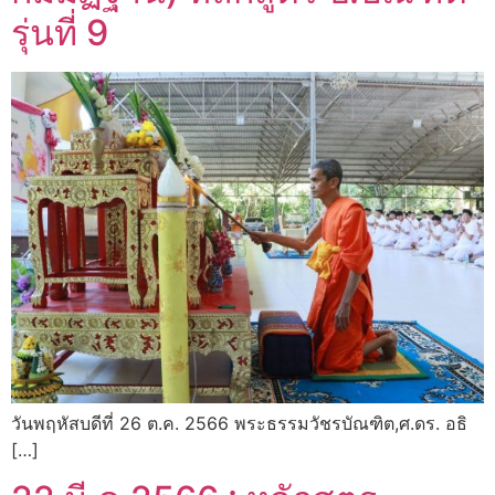
รุ่นที่ 9
วันพฤหัสบดีที่ 26 ต.ค. 2566 พระธรรมวัชรบัณฑิต,ศ.ดร. อธิ
[…]