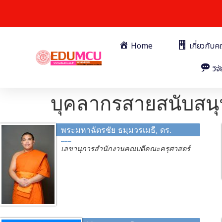
Home
เกี่ยวกับ
วิจั
บุคลากรสายสนับสน
พระมหาฉัตรชัย ธมฺมวรเมธี, ดร.
เลขานุการสำนักงานคณบดีคณะครุศาสตร์