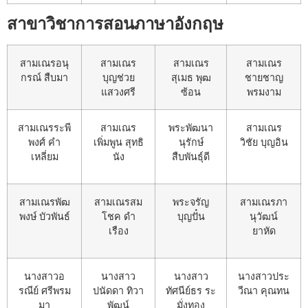
สาขาวิชาการสอนภาษาอังกฤษ
สามเณรอนุ
สามเณร
สามเณร
สามเณร
กรณ์ สืบมา
บุญช่วย
สุเมธ พุฒ
ชายชาญ
แสวงศรี
ซ้อน
พรมงาม
สามเณรระพี
สามเณร
พระพัฒนา
สามเณร
พงศ์ คำ
เพิ่มพูน สุทธิ
นุรักษ์
วิชัย บุญอิน
เหลี่ยม
นัง
สืบพันธุ์ดี
สามเณรพัฒ
สามเณรสม
พระจรัญ
สามเณรภา
พงษ์ บัวพันธ์
โชค ดำ
บุญปั๋น
นุวัฒน์
เรือง
ยาหัด
นางสาวอ
นางสาว
นางสาว
นางสาวประ
รณีย์ ศรีพรม
ปนัดดา ทิวา
ทัศนีย์ธร ระ
วีณา คุณทน
มา
พัฒน์
มั่งทอง