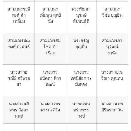
สามเณรระพี
สามเณร
พระพัฒนา
สามเณร
พงศ์ คำ
เพิ่มพูน สุทธิ
นุรักษ์
วิชัย บุญอิน
เหลี่ยม
นัง
สืบพันธุ์ดี
สามเณรพัฒ
สามเณรสม
พระจรัญ
สามเณรภา
พงษ์ บัวพันธ์
โชค ดำ
บุญปั๋น
นุวัฒน์
เรือง
ยาหัด
นางสาวอ
นางสาว
นางสาว
นางสาวประ
รณีย์ ศรีพรม
ปนัดดา ทิวา
ทัศนีย์ธร ระ
วีณา คุณทน
มา
พัฒน์
มั่งทอง
นางสาวนภิ
นางสาวพร
นายคเชน
นางสาวเทพ
ศพร วัลลา
พรรณ สีใจ
ทร์ เพชร
สิริพร กาวิน
นนท์
วงษ์