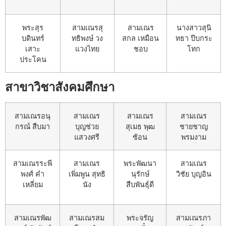
พระสุร
สามเณรสุ
สามเณร
นางสาวสุนิ
บดินทร์
ทธิพงษ์ วง
สกล เหมือน
ทธา ปีบกระ
เสาะ
แวงไทย
ชอบ
โทก
ประโคน
สาขาวิชาสังคมศึกษา
สามเณรอนุ
สามเณร
สามเณร
สามเณร
กรณ์ สืบมา
บุญช่วย
สุเมธ พุฒ
ชายชาญ
แสวงศรี
ซ้อน
พรมงาม
สามเณรระพี
สามเณร
พระพัฒนา
สามเณร
พงศ์ คำ
เพิ่มพูน สุทธิ
นุรักษ์
วิชัย บุญอิน
เหลี่ยม
นัง
สืบพันธุ์ดี
สามเณรพัฒ
สามเณรสม
พระจรัญ
สามเณรภา