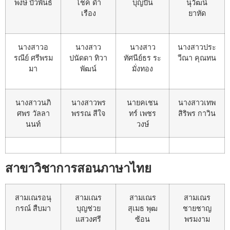
พงษ์ บัวพันธ์
โชค ดำ
บุญปั๋น
นุวัฒน์
เรือง
ยาหัด
นางสาวอ
นางสาว
นางสาว
นางสาวประ
รณีย์ ศรีพรม
ปนัดดา ทิวา
ทัศนีย์ธร ระ
วีณา คุณทน
มา
พัฒน์
มั่งทอง
นางสาวนภิ
นางสาวพร
นายคเชน
นางสาวเทพ
ศพร วัลลา
พรรณ สีใจ
ทร์ เพชร
สิริพร กาวิน
นนท์
วงษ์
สาขาวิชาการสอนภาษาไทย
สามเณรอนุ
สามเณร
สามเณร
สามเณร
กรณ์ สืบมา
บุญช่วย
สุเมธ พุฒ
ชายชาญ
แสวงศรี
ซ้อน
พรมงาม