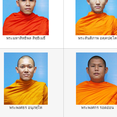
พระสันติภาพ อคฺคปฅฺโฅ
พระมหาสิทธิพล สิทฺธิเมธี
พระพงศกร รอดอ่อน
พระพงศธร อนุภทฺโท