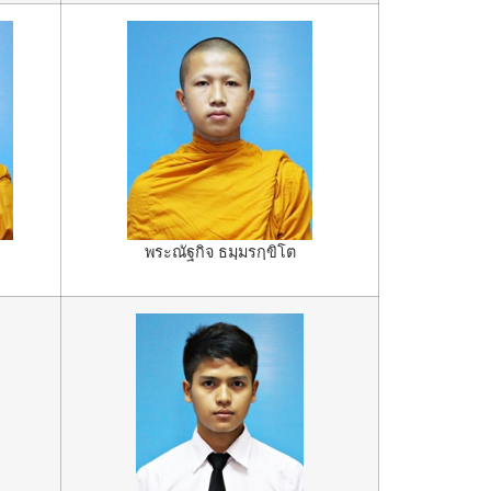
พระณัฐกิจ ธมฺมรกฺขิโต