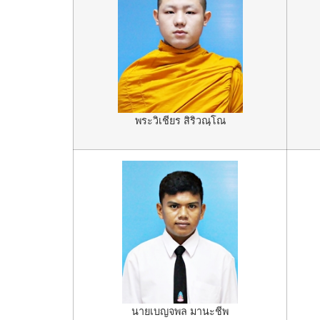
พระวิเชียร สิริวณฺโณ
นายเบญจพล มานะชีพ