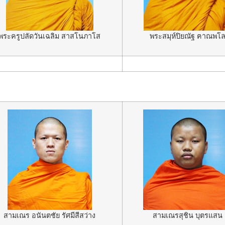
พระครูปลัดวันเฉลิม สาสโนภาโส
พระสมุห์ปิยณัฐ ฅาณพโ
สามเณร อนันตชัย รัศมีสีสว่าง
สามเณรสุชิน บุตรแสน