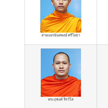
สามเณรนันทพงษ์ ศรีโยธา
พระภุชงค์ จิรวํโส