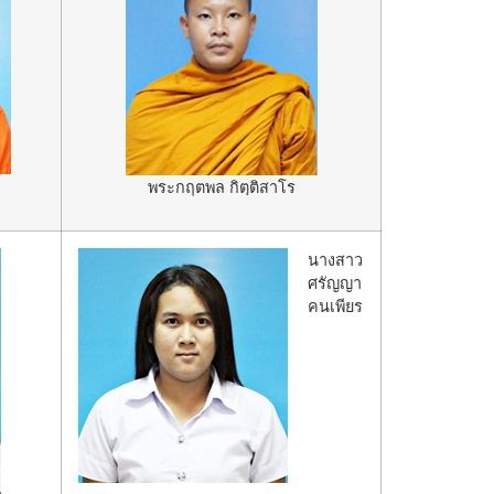
พระกฤตพล กิตฺติสาโร
นางสาว
ศรัญญา
คนเพียร