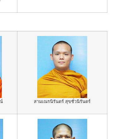
ณ์
สามเณรนิรันดร์ สุขชั่วนิรันดร์