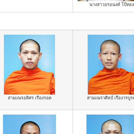
นางสาวอรอนงค์ โป้ทอง
สามเณรอดิศร เรืองรอด
สามเณรวศิลป์ เรืองวรบูร