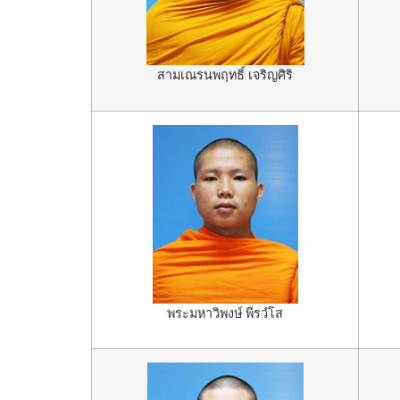
สามเณรนพฤทธิ์ เจริญศิริ
พระมหาวิพงษ์ พีรวํโส