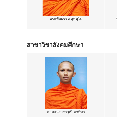
พระทัพธรรม สุธมฺโม
สาขาวิชาสังคมศึกษา
สามเณรวราวุฒิ ชาธิพา