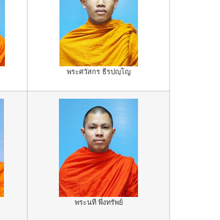
พระศวัสกร ธีรปญฺโญ
พระนที พึ่งทรัพย์