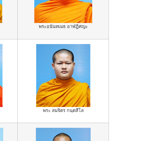
พระอนันทเมธ อาฬฎิศญะ
พระ สมจิตร กนฺตสีโล