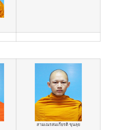
ล
สามเณรสมเกียรติ ขุนลุย