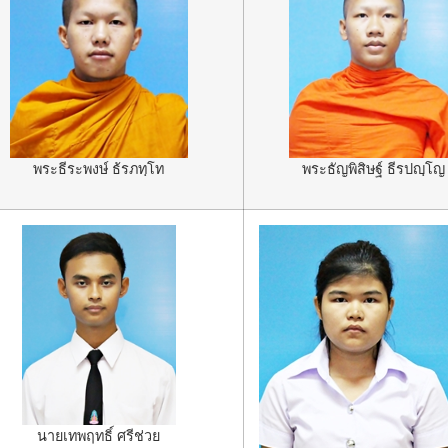
พระธีระพงษ์ ธ้รภทฺโท
พระธัญพิสิษฐ์ ธีรปญฺโญ
นายเทพฤทธิ์ ศรีช่วย