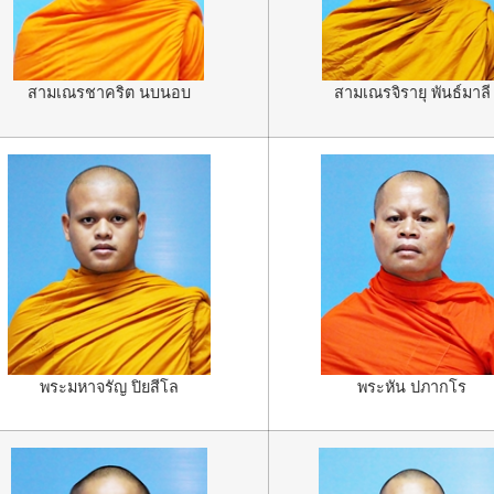
สามเณรจิรายุ พันธ์มาลี
สามเณรชาคริต นบนอบ
พระหัน ปภากโร
พระมหาจรัญ ปิยสีโล