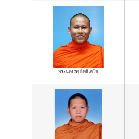
พระนคเรศ อิทธิเตโช