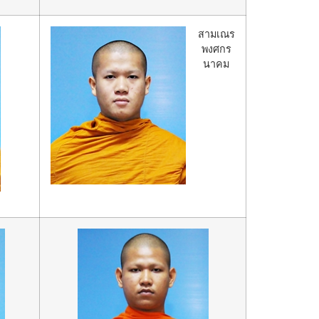
สามเณร
พงศกร
นาคม