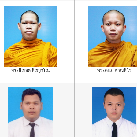
พระธีรเจต ธีรญาโณ
พระดนัย ฅาณธีโร