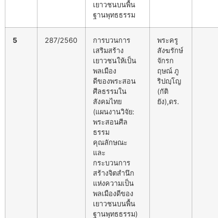
เยาวชนบนพื้น
ฐานพุทธธรรม
5
287/2560
การบวนการ
พระครู
เสริมสร้าง
สังฆรักษ์
เยาวชนให้เป็น
จักรก
พลเมือง
ฤษณ์ ภู
ดีของพระสอน
ริปญฺโญ
ศีลธรรมใน
(กัติ
สังคมไทย
ยัง),ดร.
(แผนงานวิจัย:
พระสอนศีล
ธรรม
คุณลักษณะ
และ
กระบวนการ
สร้างจิตสำนึก
แห่งความเป็น
พลเมืองดีของ
เยาวชนบนพื้น
ฐานพุทธธรรม)