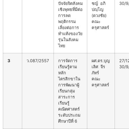
ปัจจัยจิตสังคม
ชญ์ อภิ
30/9
เชิงพุทธที่มีต่อ
ปญฺโญ
การลด
(ดวงชัย)
พฤติกรรม
คณะ
เลี่ยงต่อการ
ครุศาสตร์
ทำแท้งของวัย
รุ่นในสังคม
ไทย
3
ว.087/2557
การจัดการ
ผศ.ดร.บุญ
27/1
เรียนรู้ตาม
เลิศ จีร
30/9
หลัก
ภัทร์
ไตรสิกขาใน
คณะ
การพัฒนาผู้
ครุศาสตร์
เรียนกลุ่ม
สาระการ
เรียนรู้
คณิตศาสตร์
ระดับประถม
ศึกษาปีที่ 6