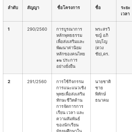
ลำดับ
สัญญา
ชื่อโครงการ
ชื่อ
ระยะ
เวลา
1
290/2560
การบูรณาการ
พระสรวิ
หลักพุทธธรรม
ชญ์ อภิ
เพื่อส่งเสริมและ
ปญฺโญ
พัฒนาค่านิยม
(ดวง
หลักของคนไทย
ชัย),ดร.
๑๒ ประการ
อย่างยั่งยืน
2
291/2560
การใช้กิจกรรม
นายชาติ
การแนะแนวเชิง
ชาย
พุทธเพื่อส่งเสริม
พิทักษ์
ทักษะชีวิตด้าน
ธนาคม
การจัดการการ
เรียน เวลา และ
ความสัมพันธ์
ของนักเรียน
มัธยมศึกษาใน