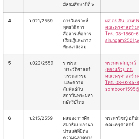
มัธยมศึกษาปีที่ ๖
4
ว.021/2559
การวิเคราะห์
ผศ.ดร.สิน งามป
พุทธวิธีการ
คณะครุศาสตร์ ม
สื่อสารเพื่อการ
โทร. 08-1860-
เรียนรู้และการ
sin.ngam2501@
พัฒนาสังคม
5
ว.022/2559
ราชรถ:
พระมหาสมบูรณ์ ส
ประวัติศาสตร์
(ทองแก้ว), ดร.
วรรณกรรม
คณะครุศาสตร์ ม
และความ
โทร. 08-0245-
สัมพันธ์กับ
somboon1595@
สถาบันพระมหา
กษัตริย์ไทย
6
ว.215/2559
ผลของการฝึก
พระสรวิชญ์ อภิป
สมาธิแบบอานา
คณะครุศาสตร์
ปานสติที่มีต่อ
ความฉลาดทาง