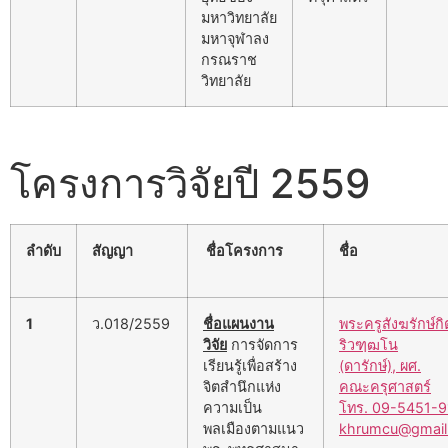
มหาวิทยาลัย
มหาจุฬาลง
กรณราช
วิทยาลัย
โครงการวิจัยปี 2559
ลำดับ
สัญญา
ชื่อโครงการ
ชื่อ
1
ว.018/2559
ชื่อแผนงาน
พระครูสังฆรักษ์กิ
วิจัย
การจัดการ
ริวฑฺฒโน
เรียนรู้เพื่อสร้าง
(ดารักษ์), ผศ.
จิตสำนึกแห่ง
คณะครุศาสตร์
ความเป็น
โทร. 09-5451-9
พลเมืองตามแนว
khrumcu@gmail