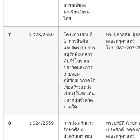
อารมณ์ของ
นักเรียนวัยรุ่น
ไทย
7
ว.023/2559
โครงการย่อยที่
พระมหาสหัส ฐิตส
6 การสืบค้น
คณะครุศาสตร์
และจัดระบบการ
โทร. 081-207-7
อนุรักษ์เอกสาร
คัมภีร์โบราณ
ของวัดและการ
ถ่ายทอด
ภูมิปัญญาภาคใต้
เพื่อสร้างแหล่ง
เรียนรู้ในท้องถิ่น
ของกลุ่มจังหวัด
ภาคใต้
8
ว.024/2559
การส่งเสริมการ
พระปริยัติวโรปก
รักษาศีล ๕
(ประศักดิ์ อคฺคป
สำหรับเยาวชน
คณะครุศาสตร์