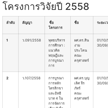
โครงการวิจัยปี 2558
ลำดับ
สัญญา
ชื่อ
ชื่อ
ระยะเ
โครงการ
1
ว.091/2558
พุทธบริหาร
ผศ.ดร.สิน
01/10/
การศึกษา :
งาม
30/09
แนวคิด
ประโคน
ทฤษฎีและ
คณะ
การบูรณา
ครุศาสตร์
การ
2
ว.107/2558
การบูรณา
ผศ.ดร.บุญ
01/10/
การหลัก
เลิศ จีร
30/09
ไตรสิกขา
ภัทร์
และอิทธิ
คณะ
บาท 4 ใน
ครุศาสตร์
การจัดการ