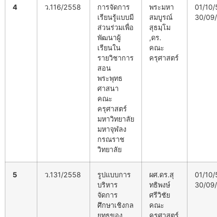
4
ว.116/2558
การจัดการ
พระมหา
01/10/
เรียนรู้แบบมี
สมบูรณ์
30/09
ส่วนร่วมเพื่อ
สุธมฺโม
พัฒนาผู้
,ดร.
เรียนใน
คณะ
รายวิชาการ
ครุศาสตร์
สอน
พระพุทธ
ศาสนา
คณะ
ครุศาสตร์
มหาวิทยาลัย
มหาจุฬลง
กรณราช
วิทยาลัย
5
ว.131/2558
รูปแบบการ
ผศ.ดร.สุ
01/10/
บริหาร
ทธิพงษ์
30/09
จัดการ
ศรีวิชัย
ศึกษาเชิงกล
คณะ
ยุทธของ
ครุศาสตร์