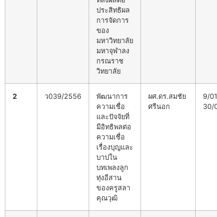
ประสิทธิผล
การจัดการ
ของ
มหาวิทยาลัย
มหาจุฬาลง
กรณราช
วิทยาลัย
2
ว039/2556
พัฒนาการ
ผศ.ดร.สมชัย
9/0
ความเชื่อ
ศรีนอก
30/
และปัจจัยที่
มีอิทธิพลต่อ
ความเชื่อ
เรื่องบุญและ
บาปใน
บทเพลงลูก
ทุ่งอีสาน
ของครูสลา
คุณวุฒิ