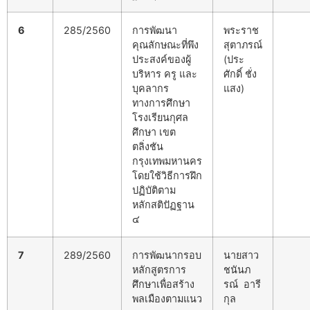
6
285/2560
การพัฒนา
พระราช
คุณลักษณะที่พึง
สุตาภรณ์
ประสงค์ของผู้
(ประ
บริหาร ครู และ
ศักดิ์ ชั่ง
บุคลากร
แสง)
ทางการศึกษา
โรงเรียนกุศล
ศึกษา เขต
ตลิ่งชัน
กรุงเทพมหานคร
โดยใช้วิธีการฝึก
ปฏิบัติตาม
หลักสติปัฏฐาน
๔
7
289/2560
การพัฒนากรอบ
นายสาว
หลักสูตรการ
ชนันภ
ศึกษาเพื่อสร้าง
รณ์ อารี
พลเมืองตามแนว
กุล