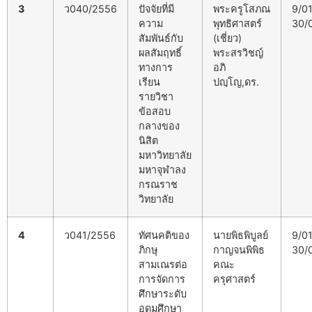
3
ว040/2556
ปัจจัยที่มี
พระครูโสภณ
9/0
ความ
พุทธิศาสตร์
30/
สัมพันธ์กับ
(เชี่ยว)
ผลสัมฤทธิ์
พระสรวิชญ์
ทางการ
อภิ
เรียน
ปญฺโญ,ดร.
รายวิชา
ข้อสอบ
กลางของ
นิสิต
มหาวิทยาลัย
มหาจุฬาลง
กรณราช
วิทยาลัย
4
ว041/2556
ทัศนคติของ
นายพิธพิบูลย์
9/0
ภิกษุ
กาญจนพิพิธ
30/
สามเณรต่อ
คณะ
การจัดการ
ครุศาสตร์
ศึกษาระดับ
อุดมศึกษา