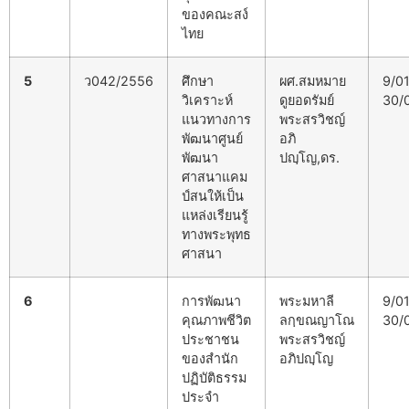
ของคณะสง์
ไทย
5
ว042/2556
ศึกษา
ผศ.สมหมาย
9/0
วิเคราะห์
ดูยอดรัมย์
30/
แนวทางการ
พระสรวิชญ์
พัฒนาศูนย์
อภิ
พัฒนา
ปญฺโญ,ดร.
ศาสนาแคม
ป์สนให้เป็น
แหล่งเรียนรู้
ทางพระพุทธ
ศาสนา
6
การพัฒนา
พระมหาลี
9/0
คุณภาพชีวิต
ลกฺขณญาโณ
30/
ประชาชน
พระสรวิชญ์
ของสำนัก
อภิปญฺโญ
ปฏิบัติธรรม
ประจำ