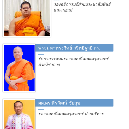
รองอธิการบดีฝ่ายประชาสัมพันธ์
และเผยแผ่
พระมหาทรงวิทย์ วริทฺธิฐายี,ดร.
รักษาการแทนรองคณบดีคณะครุศาสตร์
ฝ่ายวิชาการ
ผศ.ดร.พีรวัฒน์ ชัยสุข
รองคณบดีคณะครุศาสตร์ ฝ่ายบริหาร