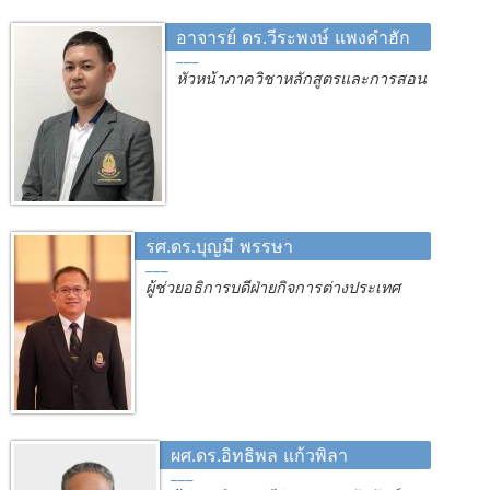
อาจารย์ ดร.วีระพงษ์ แพงคำฮัก
หัวหน้าภาควิชาหลักสูตรและการสอน
รศ.ดร.บุญมี พรรษา
ผู้ช่วยอธิการบดีฝ่ายกิจการต่างประเทศ
ผศ.ดร.อิทธิพล แก้วพิลา