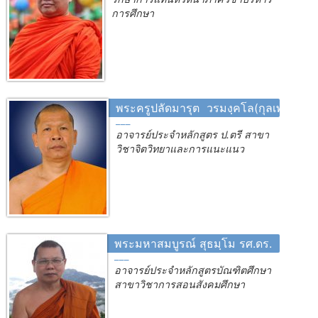
การศึกษา
พระครูปลัดมารุต วรมงฺคโล(กุลเพชร์),รศ
อาจารย์ประจำหลักสูตร ป.ตรี สาขา
วิชาจิตวิทยาและการแนะแนว
พระมหาสมบูรณ์ สุธมฺโม รศ.ดร.
อาจารย์ประจำหลักสูตรบัณฑิตศึกษา
สาขาวิชาการสอนสังคมศึกษา