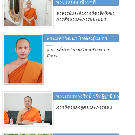
พระโสภณวชิรวาที
อาจารย์ประจำภาควิชาจิตวิทยา
การศึกษาและการแนะแนว
พระมหาวัฒนา โชติธมฺโม,ดร.
อาจารย์ประจำภาควิชาบริหารการ
ศึกษา
พระมหาทรงวิทย์ วริทฺฐิฐายี,ดร.
ภาควิชาหลักสูตรและการสอน