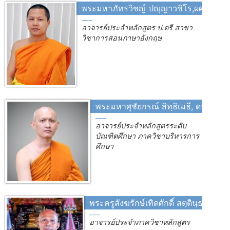
พระมหาภัทรวิชญ์ ปญฺญาวชิโร,ผศ.ดร.
อาจารย์ประจำหลักสูตร ป.ตรี สาขา
วิชาการสอนภาษาอังกฤษ
พระมหาศุชัยกรณ์ สิทฺธิเมธี, ดร.
อาจารย์ประจำหลักสูตรระดับ
บัณฑิตศึกษา ภาควิชาบริหารการ
ศึกษา
พระครูสังฆรักษ์เทิดศักดิ์ สตฺตินฺธโร,ผศ.
อาจารย์ประจำภาควิชาหลักสูตร