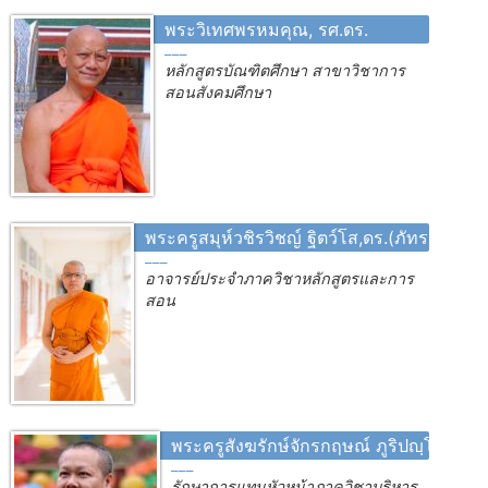
พระวิเทศพรหมคุณ, รศ.ดร.
หลักสูตรบัณฑิตศึกษา สาขาวิชาการ
สอนสังคมศึกษา
พระครูสมุห์วชิรวิชญ์ ฐิตว์โส,ดร.(ภัทรเกียรตินั
อาจารย์ประจำภาควิชาหลักสูตรและการ
สอน
พระครูสังฆรักษ์จักรกฤษณ์ ภูริปญฺโญ, ผศ.
รักษาการแทนหัวหน้าภาควิชาบริหาร