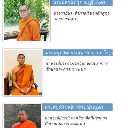
พระมหานัทวุธ ณฎฺฐิโก,ดร.
อาจารย์ประจำภาควิชาหลักสูตร
และการสอน
พระครูปลัดอรรณพ ปญฺญาสาโร, ดร.
อาจารย์ประจำภาควิชาจิตวิทยาการ
ศึกษาและการแนะแนว
พระสมุห์โชคดี วชิรปญฺโญ,ดร.
อาจารย์ประจำภาควิชาจิตวิทยาการ
ศึกษาและการแนะแนว