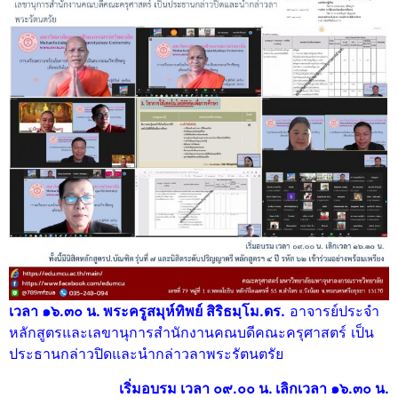
เวลา ๑๖.๓๐ น. พระครูสมุห์ทิพย์ สิริธม
ฺโ
ม.ดร.
อาจารย์ประจำ
หลักสูตรและเลขานุการสำนักงานคณบดีคณะครุศาสตร์ เป็น
ประธานกล่าวปิดและนำกล่าวลาพระรัตนตรัย
เริ่มอบรม เวลา ๐๙.๐๐ น. เลิกเวลา ๑๖.๓๐ น.