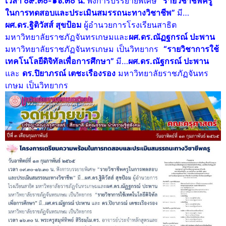
เวลา ๐๙.๓๐-๑๖.๓๐ น.
ฟังการบรรยายพิเศษ
“รายวิชาชีพครู
ในการทดสอบและประเมินสมรรถนะทางวิชาชีพ”
มี…
ผศ.ดร.
ฐิ
ติว
ัสส์
สุขป้อม
ผู้อำนวยการโรงเรียนสาธิต
มหาวิทยาลัยราชภัฏจันทรเกษมและ
ผศ.ดร.ณ
ัฏฐก
รณ์ ปะพาน
มหาวิทยาลัยราชภัฏจันทรเกษม เป็นวิทยากร
“รายวิชาการใช้
เทคโนโลยีดิจิทัลเพื่อการศึกษา”
มี…
ผศ.ดร.ณัฐกรณ์ ปะพาน
และ
ดร.
ปิ
ยาภรณ์
เต
ชะเรืองรอง
มหาวิทยาลัยราชภัฏจันทร
เกษม เป็นวิทยากร