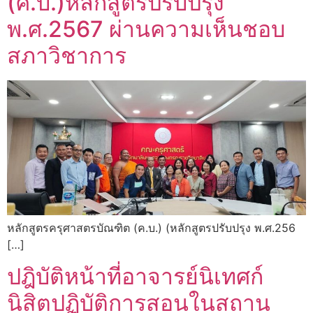
(ค.บ.)หลักสูตรปรับปรุง
พ.ศ.2567 ผ่านความเห็นชอบ
สภาวิชาการ
หลักสูตรครุศาสตรบัณฑิต (ค.บ.) (หลักสูตรปรับปรุง พ.ศ.256
[…]
ปฎิบัติหน้าที่อาจารย์นิเทศก์
นิสิตปฏิบัติการสอนในสถาน