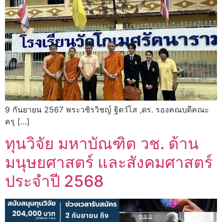
9 กันยายน 2567 พระวชิรวิชญ์ ฐิตวํโส ,ดร. รองคณบดีคณะ
ครุ […]
ทุนวิจัย มหาบัณฑิต วช. ด้าน
มนุษยศาสตร์ และสังคมศาสตร์
ประจำปี 2568