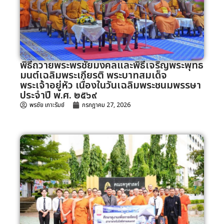
พิธีถวายพระพรชัยมงคลและพิธีเจริญพระพุทธ
มนต์เฉลิมพระเกียรติ พระบาทสมเด็จ
พระเจ้าอยู่หัว เนื่องในวันเฉลิมพระชนมพรรษา
ประจำปี พ.ศ. ๒๕๖๙
พรชัย เกาะรัมย์
กรกฎาคม 27, 2026