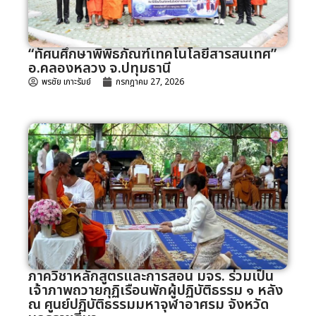
“ทัศนศึกษาพิพิธภัณฑ์เทคโนโลยีสารสนเทศ”
อ.คลองหลวง จ.ปทุมธานี
พรชัย เกาะรัมย์
กรกฎาคม 27, 2026
ภาควิชาหลักสูตรและการสอน มจร. ร่วมเป็น
เจ้าภาพถวายกุฏิเรือนพักผู้ปฏิบัติธรรม ๑ หลัง
ณ ศูนย์ปฏิบัติธรรมมหาจุฬาอาศรม จังหวัด