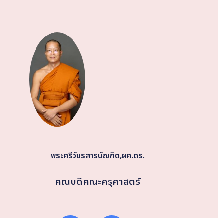
พระศรีวัชรสารบัณฑิต,ผศ.ดร.
คณบดีคณะครุศาสตร์