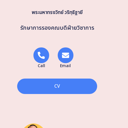
พระมหาทรงวิทย์ วริทฺธิฐายี
รักษาการรองคณบดีฝ่ายวิชาการ
Call
Email
CV