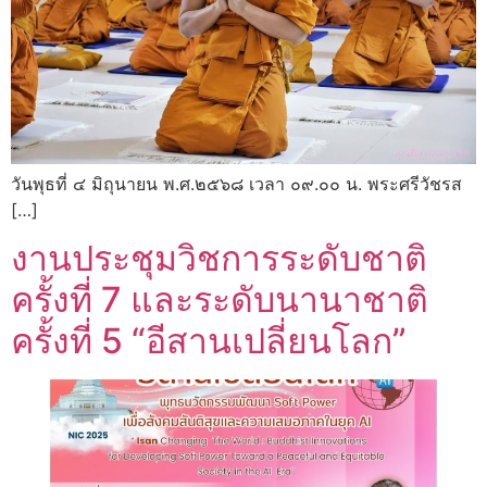
วันพุธที่ ๔ มิถุนายน พ.ศ.๒๕๖๘ เวลา ๐๙.๐๐ น. พระศรีวัชรส
[…]
งานประชุมวิชการระดับชาติ
ครั้งที่ 7 และระดับนานาชาติ
ครั้งที่ 5 “อีสานเปลี่ยนโลก”