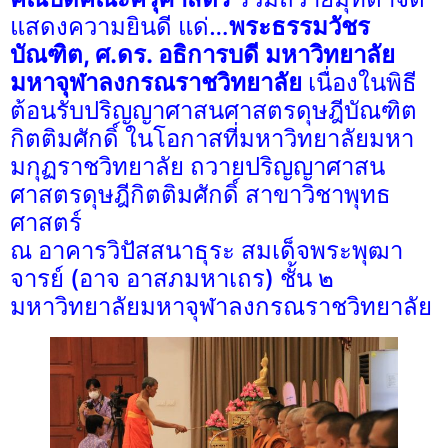
แสดงความยินดี แด่…
พระธรรมวัชร
บัณฑิต, ศ.ดร. อธิการบดี มหาวิทยาลัย
มหาจุฬาลงกรณราชวิทยาลัย
เนื่องในพิธี
ต้อนรับปริญญาศาสนศาสตรดุษฎีบัณฑิต
กิตติมศักดิ์ ในโอกาสที่มหาวิทยาลัยมหา
มกุฏราชวิทยาลัย ถวายปริญญาศาสน
ศาสตรดุษฎีกิตติมศักดิ์ สาขาวิชาพุทธ
ศาสตร์
ณ อาคารวิปัสสนาธุระ สมเด็จพระพุฒา
จารย์ (อาจ อาสภมหาเถร) ชั้น ๒
มหาวิทยาลัยมหาจุฬาลงกรณราชวิทยาลัย