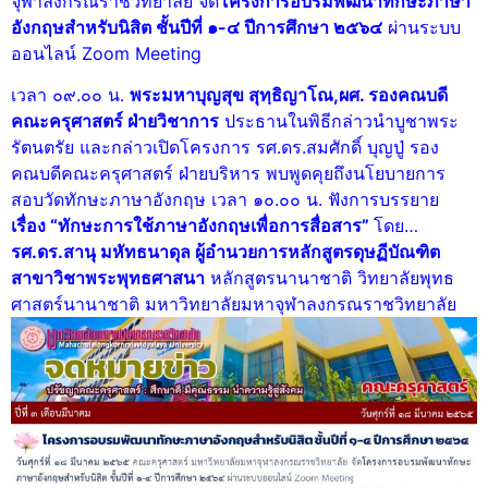
จุฬาลงกรณราชวิทยาลัย จัด
โครงการอบรมพัฒนาทักษะภาษา
อังกฤษสำหรับนิสิต ชั้นปีที่ ๑-๔ ปีการศึกษา ๒๕๖๔
ผ่านระบบ
ออนไลน์ Zoom Meeting
เวลา ๐๙.๐๐ น.
พระมหาบุญสุข
สุทฺธิญาโ
ณ,ผศ. รองคณบดี
คณะครุศาสตร์ ฝ่ายวิชาการ
ประธานในพิธีกล่าวนำบูชาพระ
รัตนตรัย และกล่าวเปิดโครงการ รศ.ดร.สมศักดิ์ บุญปู่ รอง
คณบดีคณะครุศาสตร์ ฝ่ายบริหาร พบพูดคุยถึงนโยบายการ
สอบวัดทักษะภาษาอังกฤษ เวลา ๑๐.๐๐ น. ฟังการบรรยาย
เรื่อง “ทักษะการใช้ภาษาอังกฤษเพื่อการสื่อสาร”
โดย…
รศ.ดร.สานุ
มหัทธ
นาดุล ผู้อำนวยการหลักสูตรดุ
ษฏี
บัณฑิต
สาขาวิชาพระพุทธศาสนา
หลักสูตรนานาชาติ วิทยาลัยพุทธ
ศาสตร์นานาชาติ มหาวิทยาลัยมหาจุฬาลงกรณราชวิทยาลัย