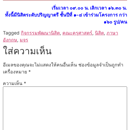
เริ่มเวลา ๐๙.๐๐ น. เลิกเวลา ๑๖.๓๐ น.
ทั้งนี้มีนิสิตระดับปริญญาตรี ชั้นปีที่ ๑-๔ เข้าร่วมโครงการ กว่า
๑๖๐ รูป/คน
Tagged
กิจกรรมพัฒนานิสิต
,
คณะครุศาสตร์
,
นิสิต
,
ภาษา
อังกฤษ
,
มจร
ใส่ความเห็น
อีเมลของคุณจะไม่แสดงให้คนอื่นเห็น
ช่องข้อมูลจำเป็นถูกทำ
เครื่องหมาย
*
ความเห็น
*