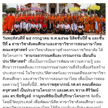
วันพฤหัสบดี
ที่ ๒๕
กรกฎาคม พ.ศ.๒๕๖๒ นิสิตชั้นปีที่
๒ และชั้น
ปีที่ ๑ สาขาวิชา
สังคมศึกษาและ
สาขาวิชาการสอนภาษาไทย
คณะครุศาสตร์
มหาวิทยาลัยมหาจุฬาลงกรณราชวิทยาลัย ได้
จัดโครงการ
“
ตามรอย
วรรณคดีและวรรณกรรม
เยือน
ถิ่น
ประวัติศาสตร์
”
เพื่อเป็นการเป็นการพัฒนาความความรู้ และ
ศึกษาวรรณคดีและววรรณกรรมผ่านสถานที่จริงเพื่อเสริมสร้าง
ประสบการณ์ ในวิชาประวัติศาสตร์และวรรณคดีของสาขาวิชา
สังคมศึกษา และสาขาวิชาการสอนภาษาไทย เพื่อเป็นการต่อย
อดความรู้ โดยทั้งนี้มี…
พระ
ราชสุตา
ภรณ์
.
รศ.
ดร คณบดีคณะ
ครุศาสตร์ เป็นประธาน
โครงการ
และผศ.ดร.ชวาล
ศิริวัฒน์
และ ดร.
พิธพิบูลย์
กาญ
จนพิพิธเป็นที่
ปรึกษาโครงการ
จัดขึ้น
โดยมีวัตถุประสงค์ เพื่อพัฒนานิสิต สาขาวิชาสังคมศึกษา และ
สาขาวิชาการสอนภาษาไทย ได้มีความรู้และมีประสบการณ์