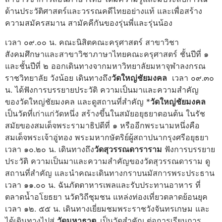
ด้านประวัติศาสตร์และวรรณคดีไทยอย่างแท้ และเพื่อสร้าง
ความสมัครสมาน สามัคคีกันของรุ่นพี่และรุ่นน้อง
เวลา ๐๙.๐๐ น. คณะนิสิตคณะครุศาสตร์ สาขาวิชา
สังคมศึกษาและสาขาวิชาภาษาไทยคณะครุศาสตร์ ชั้นปีที่ ๑
และชั้นปีที่ ๒ ออกเดินทางจากมหาวิทยาลัยมหาจุฬาลงกรณ
ราชวิทยาลัย วังน้อย เดินทางถึง
วัด
ใหญ่ชัยมงคล
เวลา ๐๙.๓๐
น. ได้ฟังการบรรยายประวัติ ความเป็นมาและความสำคัญ
ของวัดใหญ่ชัยมงคล และดูสถานที่สำคัญ *
วัด
ใหญ่ชัยมงคล
เป็นวัดที่เก่าแก่วัดหนึ่ง สร้างขึ้นในสมัยอยุธยาตอนต้น ในรัช
สมัยของสมเด็จพระรามาธิปดีที่ ๑ หรืออีกพระนามหนึ่งคือ
สมเด็จพระเจ้าอู่ทอง พระมหากษัตริย์ผู้สถาปนากรุงศรีอยุธยา
เวลา ๑๐.๒๐ น. เดินทางถึง
วัด
สุวรรณดารา
ราม
ฟังการบรรยาย
ประวัติ ความเป็นมาและความสำคัญของวัดสุวรรณดาราม ดู
สถานที่สำคัญ และนำคณะเดินทางกราบนมัสการพระประธาน
เวลา ๑๑.๐๐ น. ฉันภัตตาหารเพลและรับประทานอาหาร ที่
ตลาดน้ำอโยธยา นวัตวิถีชุมชน แหล่งท่องเที่ยวตลาดย้อนยุค
เวลา ๑๒. ๕๕ น. เดินทางเยี่ยมชมพระราชวังจันทรเกษม และ
ได้เดินทางไปสู่
วัดมหาธาตุ
เป็นวัดสำคัญ ต่อการเรียนการ