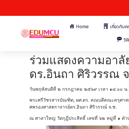
Home
เกี่ยวกับ
วิจั
ร่วมแสดงความอาลั
ดร.อินถา ศิริวรรณ จ
วันพฤหัสบดีที่ ๒ กรกฎาคม ๒๕๖๙ เวลา ๑๔.๐๐ น.
พระศรีวัชรสารบัณฑิต, ผศ.ดร. คณบดีคณะครุศาสตร
ศพรองศาสตราจารย์ดร.อินถา ศิริวรรณ์ จ.ช.
ณ ศาลาใหญ่ วัดกุฎีประสิทธิ์ เลขที่ ๖๒ หมู่ที่ 