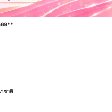
2569**
นาชาติ