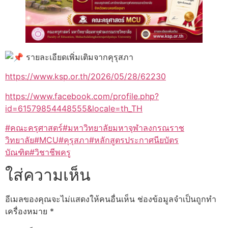
รายละเอียดเพิ่มเติมจากคุรุสภา
https://www.ksp.or.th/2026/05/28/62230
https://www.facebook.com/profile.php?
id=61579854448555&locale=th_TH
#คณะครุศาสตร์
#มหาวิทยาลัยมหาจุฬาลงกรณราช
วิทยาลัย
#MCU
#คุรุสภา
#หลักสูตรประกาศนียบัตร
บัณฑิต
#วิชาชีพครู
ใส่ความเห็น
อีเมลของคุณจะไม่แสดงให้คนอื่นเห็น
ช่องข้อมูลจำเป็นถูกทำ
เครื่องหมาย
*