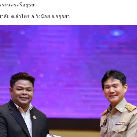
ัดพระนครศรีอยุธยา
ัย ต.ลำไทร อ.วังน้อย จ.อยุธยา