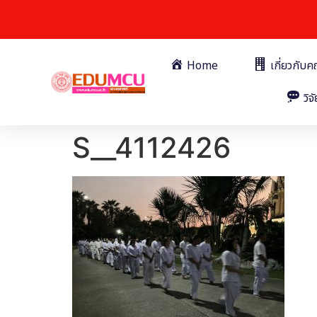
Home
เกี่ยวกับ
วิจั
S__4112426