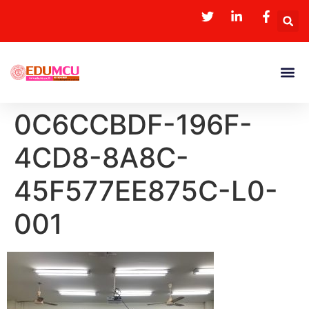
0C6CCBDF-196F-
4CD8-8A8C-
45F577EE875C-L0-
001