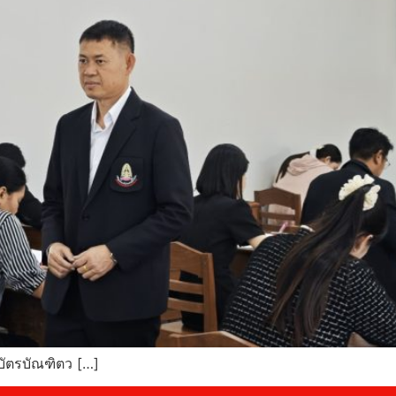
บัตรบัณฑิตว […]