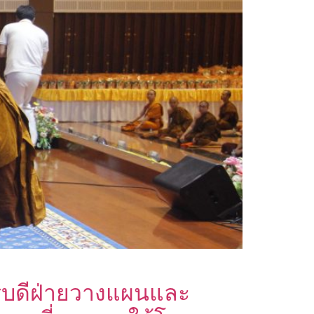
รบดีฝ่ายวางแผนและ