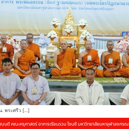
น. พระศรีว […]
ณบดี คณะครุศาสตร์ อาคารเรียนรวม โซนซี มหาวิทยาลัยมหาจุฬาลงกรณร