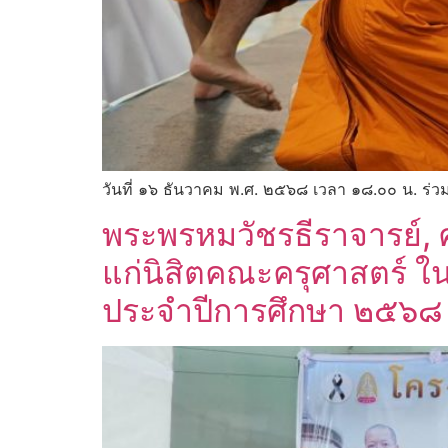
วันที่ ๑๖ ธันวาคม พ.ศ. ๒๕๖๘ เวลา ๑๘.๐๐ น. ร่ว
พระพรหมวัชรธีราจารย์, 
แก่นิสิตคณะครุศาสตร์ ใ
ประจำปีการศึกษา ๒๕๖๘