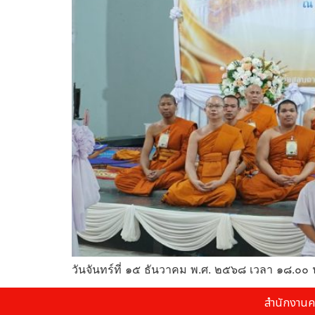
วันจันทร์ที่ ๑๕ ธันวาคม พ.ศ. ๒๕๖๘ เวลา ๑๘.๐๐ 
สำนักงานค