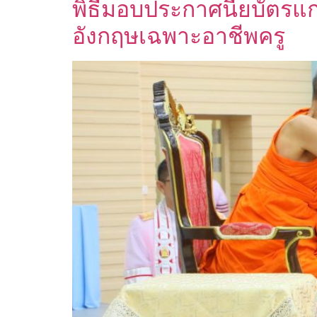
พิธีมอบประกาศนียบัตรแก่
อังกฤษเฉพาะอาชีพครู