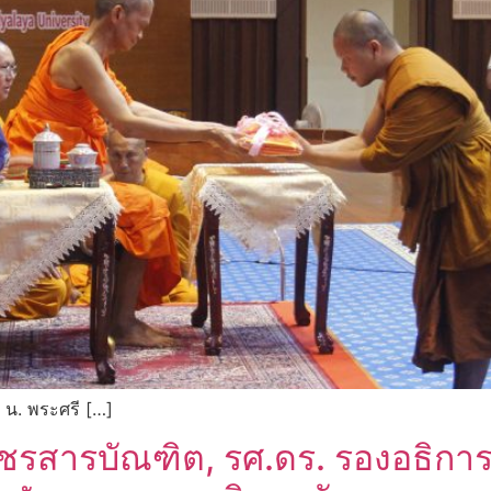
 น. พระศรี […]
รสารบัณฑิต, รศ.ดร. รองอธิกา