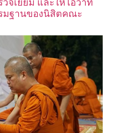
วจเยี่ยม และให้โอวาท
กรรมฐานของนิสิตคณะ