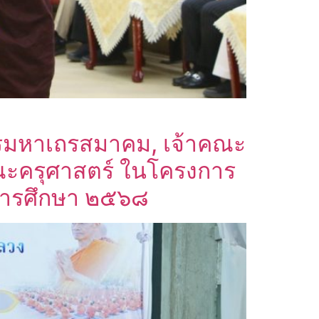
ารมหาเถรสมาคม, เจ้าคณะ
ณะครุศาสตร์ ในโครงการ
ีการศึกษา ๒๕๖๘