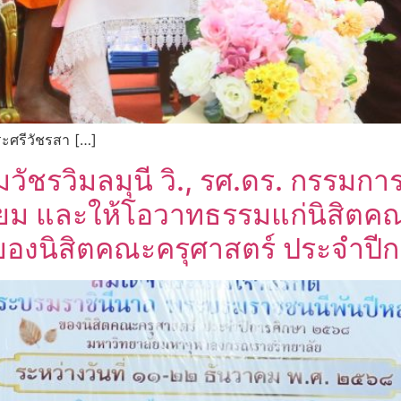
ระศรีวัชรสา […]
ัชรวิมลมุนี วิ., รศ.ดร. กรรมก
่ยม และให้โอวาทธรรมแก่นิสิตค
นของนิสิตคณะครุศาสตร์ ประจำป