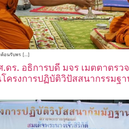
มต้อนรับพร […]
ศ.ดร. อธิการบดี มจร เมตตาตรวจ
นโครงการปฏิบัติวิปัสสนากรรมฐ