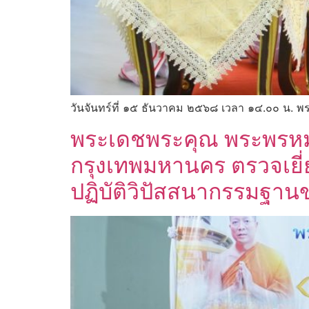
วันจันทร์ที่ ๑๕ ธันวาคม ๒๕๖๘ เวลา ๑๔.๐๐ น. พ
พระเดชพระคุณ พระพรหมว
กรุงเทพมหานคร ตรวจเยี
ปฏิบัติวิปัสสนากรรมฐา