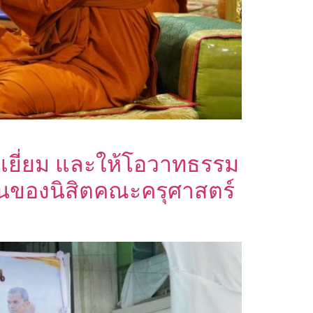
เยี่ยม และให้โอวาทธรรม
านของนิสิตคณะครุศาสตร์