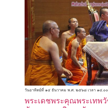
วันอาทิตย์ที่ ๑๔ ธันวาคม พ.ศ. ๒๕๖๘ เวลา ๑๔.๐๐
พระเดชพระคุณพระเทพวัช