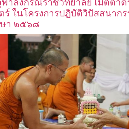
ุฬาลงกรณราชวิทยาลัย เมตตาตร
ตร์ ในโครงการปฏิบัติวิปัสสนา
ึกษา ๒๕๖๘