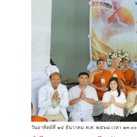
วันอาทิตย์ที่ ๑๔ ธันวาคม พ.ศ. ๒๕๖๘ เวลา ๑๓.๐๐