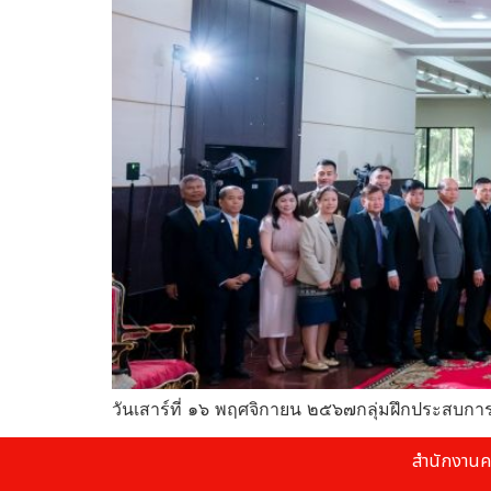
วันเสาร์ที่ ๑๖ พฤศจิกายน ๒๕๖๗กลุ่มฝึกประสบกา
สำนักงานค