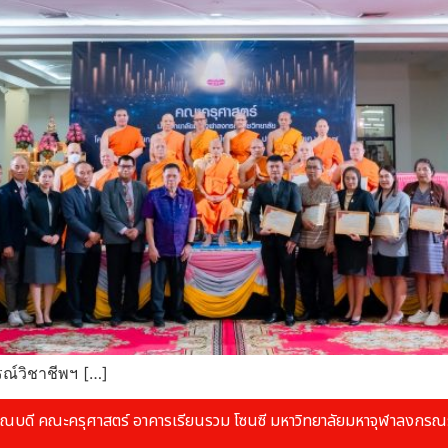
รณ์วิชาชีพฯ […]
ณบดี คณะครุศาสตร์ อาคารเรียนรวม โซนซี มหาวิทยาลัยมหาจุฬาลงกรณร